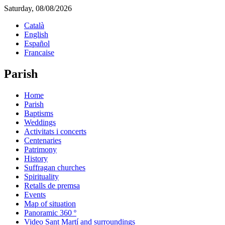
Saturday, 08/08/2026
Català
English
Español
Francaise
Parish
Home
Parish
Baptisms
Weddings
Activitats i concerts
Centenaries
Patrimony
History
Suffragan churches
Spirituality
Retalls de premsa
Events
Map of situation
Panoramic 360 º
Video Sant Martí and surroundings