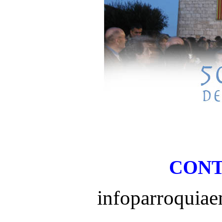
CON
infoparroquia