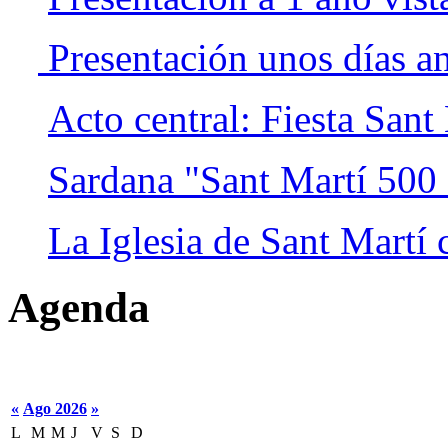
Presentación unos días an
Acto central: Fiesta San
Sardana "Sant Martí 500 
La Iglesia de Sant Martí
Agenda
«
Ago 2026
»
L
M
M
J
V
S
D