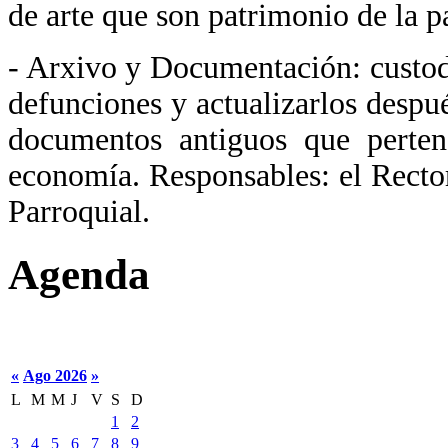
de arte que son patrimonio de la p
- Arxivo y Documentación: custodi
defunciones y actualizarlos despu
documentos antiguos que perten
economía. Responsables: el Rector
Parroquial.
Agenda
«
Ago 2026
»
L
M
M
J
V
S
D
1
2
3
4
5
6
7
8
9