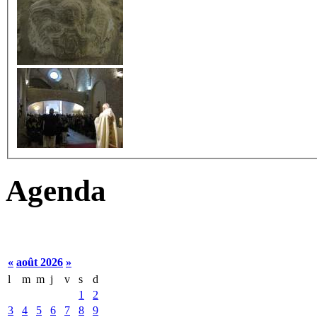
Agenda
«
août 2026
»
l
m
m
j
v
s
d
1
2
3
4
5
6
7
8
9