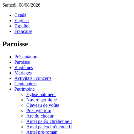
Samedi, 08/08/2026
Català
English
Español
Francaise
Paroisse
Présentation
Paroisse
Baptêmes
Mariages
Activitats i concerts
Centenaires
Patrimoine
Église-bâtiment
Navire gothique
Claveau de voûte
Presbytérium
Arc du choeur
Autel paléo-chrétienne I
Autel paléochrètienne II
Autel pre-roman