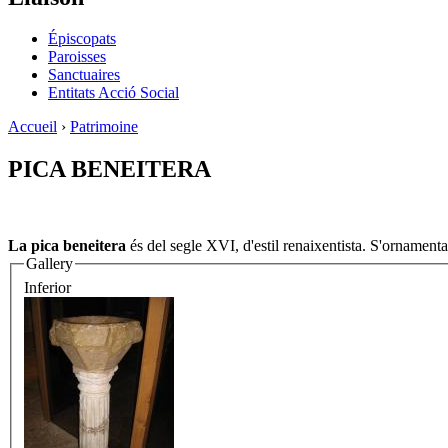
Épiscopats
Paroisses
Sanctuaires
Entitats Acció Social
Accueil
›
Patrimoine
PICA BENEITERA
La pica beneitera
és del segle XVI, d'estil renaixentista. S'orname
Gallery
Inferior