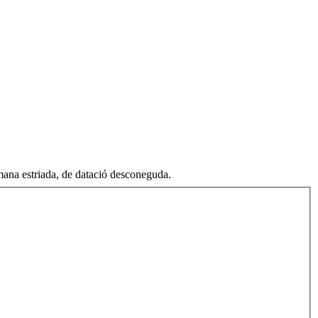
omana estriada, de datació desconeguda
.