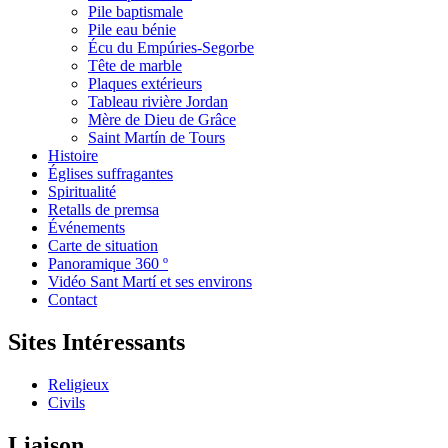
Pile baptismale
Pile eau bénie
Écu du Empúries-Segorbe
Tête de marble
Plaques extérieurs
Tableau rivière Jordan
Mère de Dieu de Grâce
Saint Martín de Tours
Histoire
Églises suffragantes
Spiritualité
Retalls de premsa
Événements
Carte de situation
Panoramique 360 º
Vidéo Sant Martí et ses environs
Contact
Sites Intéressants
Religieux
Civils
Liaison