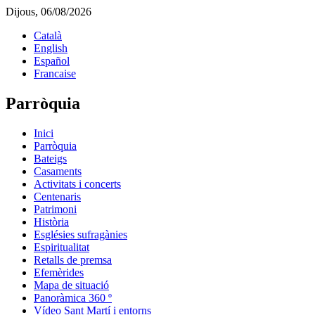
Dijous, 06/08/2026
Català
English
Español
Francaise
Parròquia
Inici
Parròquia
Bateigs
Casaments
Activitats i concerts
Centenaris
Patrimoni
Història
Esglésies sufragànies
Espiritualitat
Retalls de premsa
Efemèrides
Mapa de situació
Panoràmica 360 º
Vídeo Sant Martí i entorns