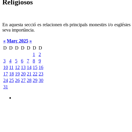
Religiosos
En aquesta secció es relacionen els principals monestirs i/o esglésie
seva importància.
«
Març 2025
»
D
D
D
D
D
D
D
1
2
3
4
5
6
7
8
9
10
11
12
13
14
15
16
17
18
19
20
21
22
23
24
25
26
27
28
29
30
31