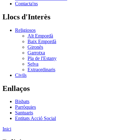
Contacta'ns
Llocs d'Interès
Religiosos
Alt Empordà
Baix Empordà
Gironès
Garrotxa
Pla de l'Estany
Selva
Extraordinaris
Civils
Enllaços
Bisbats
Parròquies
Santuaris
Entitats Acció Social
Inici