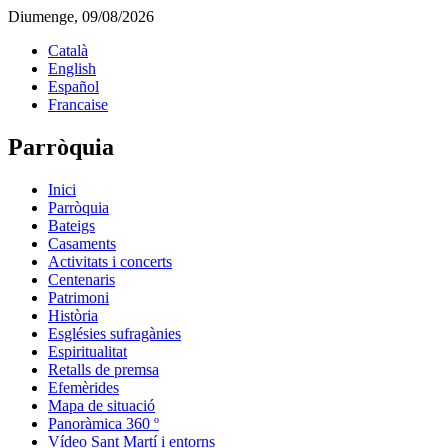
Diumenge, 09/08/2026
Català
English
Español
Francaise
Parròquia
Inici
Parròquia
Bateigs
Casaments
Activitats i concerts
Centenaris
Patrimoni
Història
Esglésies sufragànies
Espiritualitat
Retalls de premsa
Efemèrides
Mapa de situació
Panoràmica 360 º
Vídeo Sant Martí i entorns