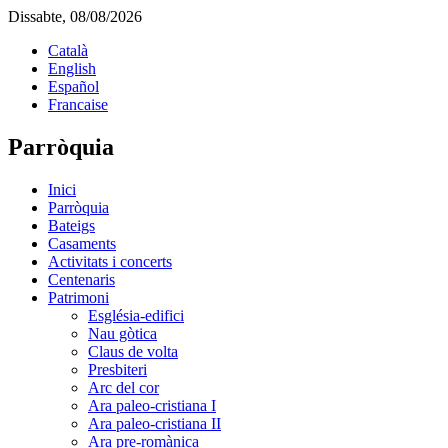
Dissabte, 08/08/2026
Català
English
Español
Francaise
Parròquia
Inici
Parròquia
Bateigs
Casaments
Activitats i concerts
Centenaris
Patrimoni
Església-edifici
Nau gòtica
Claus de volta
Presbiteri
Arc del cor
Ara paleo-cristiana I
Ara paleo-cristiana II
Ara pre-romànica