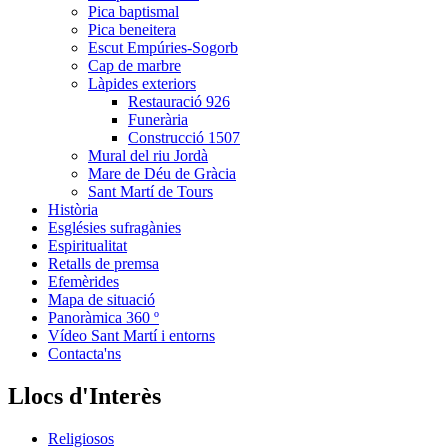
Pica baptismal
Pica beneitera
Escut Empúries-Sogorb
Cap de marbre
Làpides exteriors
Restauració 926
Funerària
Construcció 1507
Mural del riu Jordà
Mare de Déu de Gràcia
Sant Martí de Tours
Història
Esglésies sufragànies
Espiritualitat
Retalls de premsa
Efemèrides
Mapa de situació
Panoràmica 360 º
Vídeo Sant Martí i entorns
Contacta'ns
Llocs d'Interès
Religiosos