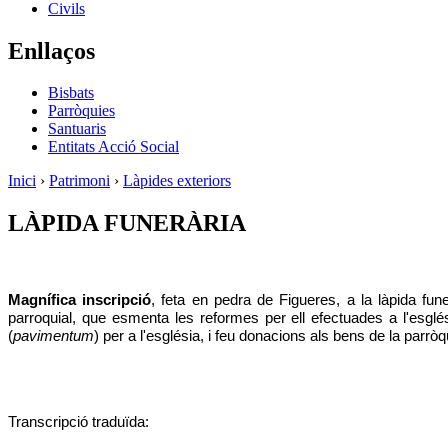
Civils
Enllaços
Bisbats
Parròquies
Santuaris
Entitats Acció Social
Inici
›
Patrimoni
›
Làpides exteriors
LÀPIDA FUNERÀRIA
Magnífica inscripció
, feta en pedra de Figueres, a la làpida fu
parroquial, que esmenta les reformes per ell efectuades a l'esglé
(
pavimentum
) per a l'església, i feu donacions als bens de la parròq
Transcripció traduïda: