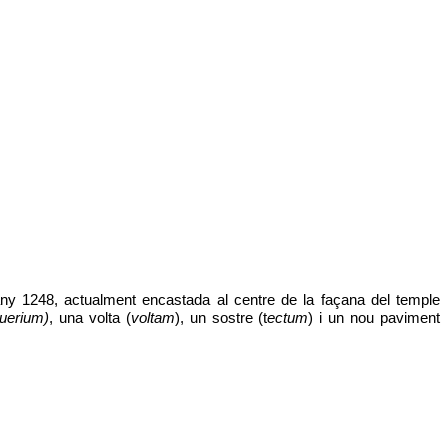
'any 1248, actualment encastada al centre de la façana del temple
uerium)
, una volta (
voltam
), un sostre (t
ectum
) i un nou paviment