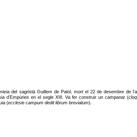
nerària del sagristà Guillem de Palol, mort el 22 de desembre de l
sia d'Empúries en el segle XIII. Va fer construir un campanar (
cloq
uia (
ecclesie campum dedit librum breviatum
).