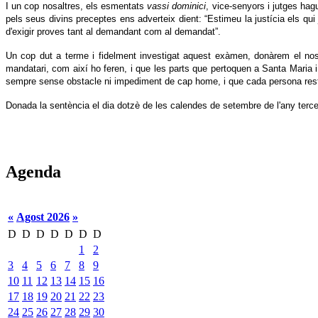
I un cop nosaltres, els esmentats
vassi dominici
, vice-senyors i jutges ha
pels seus divins preceptes ens adverteix dient: “Estimeu la justícia els qui 
d'exigir proves tant al demandant com al demandat”.
Un cop dut a terme i fidelment investigat aquest exàmen, donàrem el nostr
mandatari, com així ho feren, i que les parts que pertoquen a Santa Maria i
sempre sense obstacle ni impediment de cap home, i que cada persona resti 
Donada la sentència el dia dotzè de les calendes de setembre de l'any terce
Agenda
«
Agost 2026
»
D
D
D
D
D
D
D
1
2
3
4
5
6
7
8
9
10
11
12
13
14
15
16
17
18
19
20
21
22
23
24
25
26
27
28
29
30