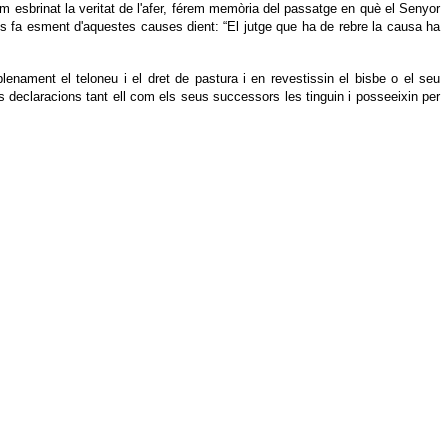
m esbrinat la veritat de l'afer, férem memòria del passatge en què el Senyor
 gots fa esment d'aquestes causes dient: “El jutge que ha de rebre la causa ha
enament el teloneu i el dret de pastura i en revestissin el bisbe o el seu
s declaracions tant ell com els seus successors les tinguin i posseeixin per