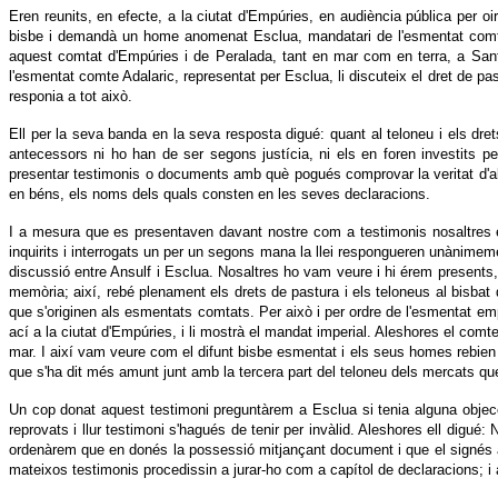
Eren reunits, en efecte, a la ciutat d'Empúries, en audiència pública per 
bisbe i demandà un home anomenat Esclua, mandatari de l'esmentat comte A
aquest comtat d'Empúries i de Peralada, tant en mar com en terra, a Santa 
l'esmentat comte Adalaric, representat per Esclua, li discuteix el dret de pas
responia a tot això.
Ell per la seva banda en la seva resposta digué: quant al teloneu i els dr
antecessors ni ho han de ser segons justícia, ni els en foren investits 
presentar testimonis o documents amb què pogués comprovar la veritat d'all
en béns, els noms dels quals consten en les seves declaracions.
I a mesura que es presentaven davant nostre com a testimonis nosaltres el
inquirits i interrogats un per un segons mana la llei respongueren unànimeme
discussió entre Ansulf i Esclua. Nosaltres ho vam veure i hi érem presents
memòria; així, rebé plenament els drets de pastura i els teloneus al bisbat 
que s'originen als esmentats comtats. Per això i per ordre de l'esmentat emp
ací a la ciutat d'Empúries, i li mostrà el mandat imperial. Aleshores el comt
mar. I així vam veure com el difunt bisbe esmentat i els seus homes rebien i
que s'ha dit més amunt junt amb la tercera part del teloneu dels mercats qu
Un cop donat aquest testimoni preguntàrem a Esclua si tenia alguna objecc
reprovats i llur testimoni s'hagués de tenir per invàlid. Aleshores ell digué: N
ordenàrem que en donés la possessió mitjançant document i que el signés am
mateixos testimonis procedissin a jurar-ho com a capítol de declaracions; i a