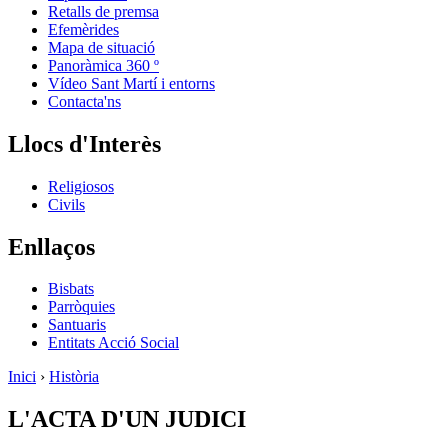
Retalls de premsa
Efemèrides
Mapa de situació
Panoràmica 360 º
Vídeo Sant Martí i entorns
Contacta'ns
Llocs d'Interès
Religiosos
Civils
Enllaços
Bisbats
Parròquies
Santuaris
Entitats Acció Social
Inici
›
Història
L'ACTA D'UN JUDICI