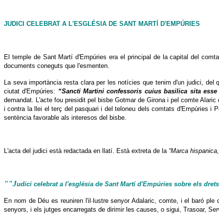
JUDICI CELEBRAT A L'ESGLÉSIA DE SANT MARTÍ D'EMPÚRIES
El temple de Sant Martí d'Empúries era el principal de la capital del comta
documents coneguts que l'esmenten.
La seva importància resta clara per les notícies que tenim d'un judici, de
ciutat d'Empúries:
“Sancti Martini confessoris cuius basilica sita esse
demandat. L'acte fou presidit pel bisbe Gotmar de Girona i pel comte Alaric
i contra la llei el terç del pasquari i del teloneu dels comtats d'Empúries i
sentència favorable als interesos del bisbe.
L'acta del judici està redactada en llatí. Està extreta de la
“Marca hispanica,
""J
udici celebrat a l'església de Sant Martí d'Empúries sobre els dre
En nom de Déu es reuniren l'il·lustre senyor Adalaric, comte, i el baró p
senyors, i els jutges encarregats de dirimir les causes, o sigui, Trasoar, Se