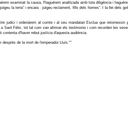
guérem examinat la causa, l'haguérem analitzada amb tota diligència i haguére
jutgeu la terra” i encara : jutgeu rectament, fills dels homes”. I la llei dels
e judici i ordenàrem al comte i al seu mandatari Esclua que retornessin pl
 a Sant Fèlix, tot tal com van afirmar els testimonis i com recorden les seve
contenta d'haver rebut justícia d'aquesta audiència.
r després de la mort de l'emperador Lluís.""