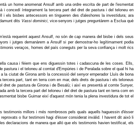
resentà un home anomenat Ansulf amb una ordre escrita de part de l'esmentat
 concedí íntegrament la tercera part del dret de pastura i del teloneu en
l i els bisbes antecessors en tingueren des d'aleshores la investidura; ara
s damunt dits
Vassi dominici
, vice-senyors i jutges preguntàrem a Esclua què
 m'està requerint aquest Ansulf, no són de cap manera del bisbe i dels seus
enyors i jutges demanàrem a Ansulf si per demostrar-ho legítimament podia
stimonis veraços, homes del país coneguts per la seva confiança i molt rics
ella causa i fèiem que ens diguessin totes i cadascuna de les coses. Ells,
e pastura i el teloneu al comtat d'Empúries i de Peralada sobre el qual hi ha
à a la ciutat de Girona amb la concessió del senyor emperador Lluís de bona
 tercera part, tant en terra com en mar, dels drets de pastura i els teloneus
el dret de pastura de Girona i de Besalú; i així es presentà al comte Sunyer,
ada amb la tercera part del teloneu i del dret de pastura tant en terra com en
'esmentat bisbe Guimar eixí d'aquest món tenia la plena investidura de tot el
ns testimonis millors i més nombrosos pels quals aquells haguessin d'ésser
 reprovats o llur testimoni hagi d'ésser considerat invàlid. I havent dit això li
s declaracions de manera que alló que els testimonis havien testificat, els