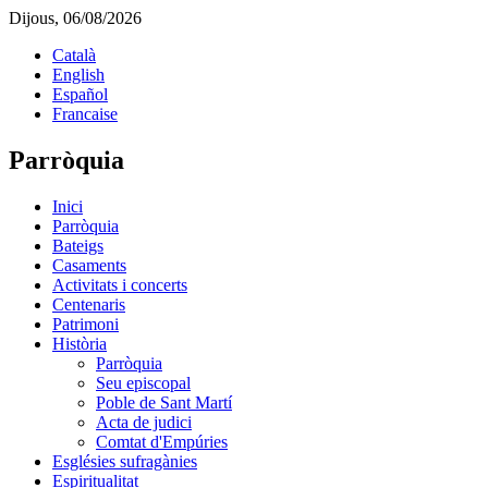
Dijous, 06/08/2026
Català
English
Español
Francaise
Parròquia
Inici
Parròquia
Bateigs
Casaments
Activitats i concerts
Centenaris
Patrimoni
Història
Parròquia
Seu episcopal
Poble de Sant Martí
Acta de judici
Comtat d'Empúries
Esglésies sufragànies
Espiritualitat