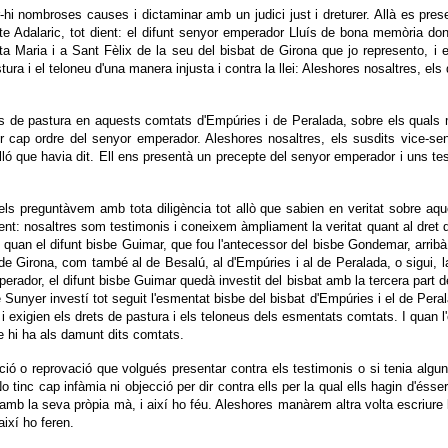
oir-hi nombroses causes i dictaminar amb un judici just i dreturer. Allà es p
dalaric, tot dient: el difunt senyor emperador Lluís de bona memòria donà i
Maria i a Sant Fèlix de la seu del bisbat de Girona que jo represento, i el
tura i el teloneu d'una manera injusta i contra la llei: Aleshores nosaltres, el
ets de pastura en aquests comtats d'Empúries i de Peralada, sobre els quals
per cap ordre del senyor emperador. Aleshores nosaltres, els susdits vice-s
ó que havia dit. Ell ens presentà un precepte del senyor emperador i uns te
s preguntàvem amb tota diligència tot allò que sabien en veritat sobre aqu
nt: nosaltres som testimonis i coneixem àmpliament la veritat quant al dret d
, quan el difunt bisbe Guimar, que fou l'antecessor del bisbe Gondemar, arrib
de Girona, com també al de Besalú, al d'Empúries i al de Peralada, o sigui, la
erador, el difunt bisbe Guimar quedà investit del bisbat amb la tercera part d
e Sunyer investí tot seguit l'esmentat bisbe del bisbat d'Empúries i el de Peral
 exigien els drets de pastura i els teloneus dels esmentats comtats. I quan l
e hi ha als damunt dits comtats.
ió o reprovació que volgués presentar contra els testimonis o si tenia algu
o tinc cap infàmia ni objecció per dir contra ells per la qual ells hagin d'ésser
b la seva pròpia mà, i així ho féu. Aleshores manàrem altra volta escriure le
ixí ho feren.