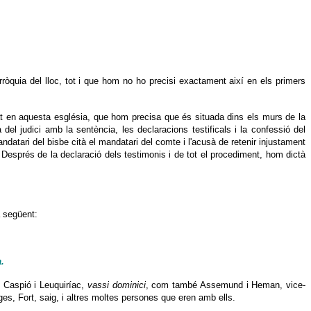
rròquia del lloc, tot i que hom no ho precisi exactament així en els primers
rat en aquesta església, que hom precisa que és situada dins els murs de la
del judici amb la sentència, les declaracions testificals i la confessió del
atari del bisbe cità el mandatari del comte i l'acusà de retenir injustament
r. Després de la declaració dels testimonis i de tot el procediment, hom dictà
a següent:
.
 Caspió i Leuquiríac,
vassi dominici
, com també Assemund i Heman, vice-
ges, Fort, saig, i altres moltes persones que eren amb ells.