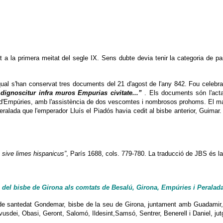
t a la primera meitat del segle IX. Sens dubte devia tenir la categoria de pa
l qual s'han conservat tres documents del 21 d'agost de l'any 842. Fou celeb
 dignoscitur infra muros
Empurias civitate...”
. Els documents són l'acta 
 d'Empúries, amb l'assistència de dos vescomtes i nombrosos prohoms. El mand
 Peralada que l'emperador Lluís el Piadós havia cedit al bisbe anterior, Guima
 sive limes hispanicus”
, París 1688, cols. 779-780. La traducció de JBS és l
ts del bisbe de Girona als comtats de Besalú, Girona, Empúries i Peralada
le de santedat Gondemar, bisbe de la seu de Girona, juntament amb Guadamir,
rvusdei, Obasi, Geront, Salomó, Ildesint,Samsó, Sentrer, Benerell i Daniel, jut