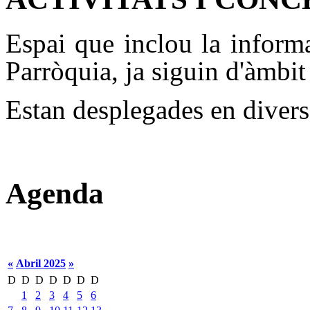
Espai que inclou la informac
Parròquia, ja siguin d'àmbit
Estan desplegades en diverso
Agenda
«
Abril 2025
»
D
D
D
D
D
D
D
1
2
3
4
5
6