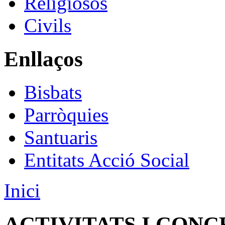
Religiosos
Civils
Enllaços
Bisbats
Parròquies
Santuaris
Entitats Acció Social
Inici
ACTIVITATS I CONC