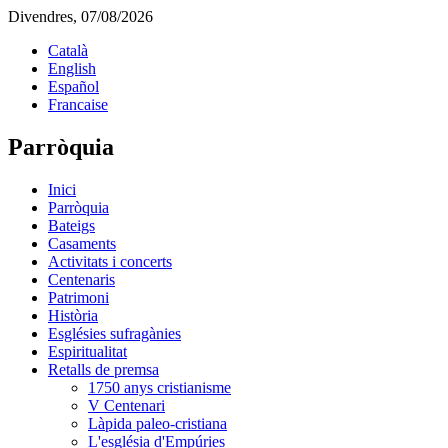
Divendres, 07/08/2026
Català
English
Español
Francaise
Parròquia
Inici
Parròquia
Bateigs
Casaments
Activitats i concerts
Centenaris
Patrimoni
Història
Esglésies sufragànies
Espiritualitat
Retalls de premsa
1750 anys cristianisme
V Centenari
Làpida paleo-cristiana
L'església d'Empúries