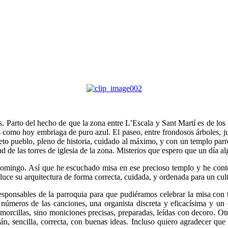
. Parto del hecho de que la zona entre L’Escala y Sant Martí es de los
s como hoy embriaga de puro azul. El paseo, entre frondosos árboles, ju
queto pueblo, pleno de historia, cuidado al máximo, y con un templo p
de las torres de iglesia de la zona. Misterios que espero que un día a
l domingo. Así que he escuchado misa en ese precioso templo y he cont
luce su arquitectura de forma correcta, cuidada, y ordenada para un cult
sponsables de la parroquia para que pudiéramos celebrar la misa con to
os números de las canciones, una organista discreta y eficacísima y u
orcillas, sino moniciones precisas, preparadas, leídas con decoro. Otra
n, sencilla, correcta, con buenas ideas. Incluso quiero agradecer que 