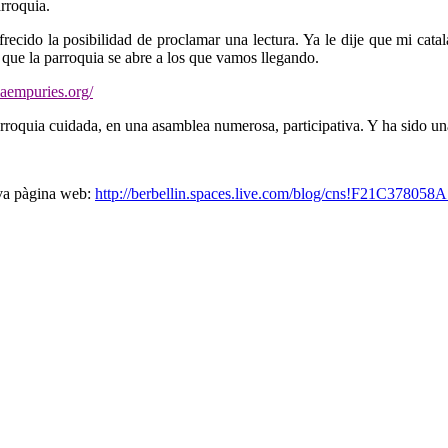
arroquia.
ecido la posibilidad de proclamar una lectura. Ya le dije que mi catal
que la parroquia se abre a los que vamos llegando.
aempuries.org/
rroquia cuidada, en una asamblea numerosa, participativa. Y ha sido un
seva pàgina web:
http://berbellin.spaces.live.com/blog/cns!F21C378058