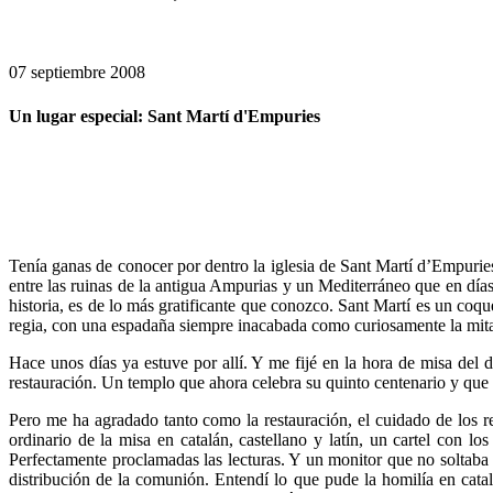
07 septiembre 2008
Un lugar especial: Sant Martí d'Empuries
Tenía ganas de conocer por dentro la iglesia de Sant Martí d’Empuries
entre las ruinas de la antigua Ampurias y un Mediterráneo que en día
historia, es de lo más gratificante que conozco. Sant Martí es un co
regia, con una espadaña siempre inacabada como curiosamente la mitad 
Hace unos días ya estuve por allí. Y me fijé en la hora de misa de
restauración. Un templo que ahora celebra su quinto centenario y que 
Pero me ha agradado tanto como la restauración, el cuidado de los re
ordinario de la misa en catalán, castellano y latín, un cartel con l
Perfectamente proclamadas las lecturas. Y un monitor que no soltaba m
distribución de la comunión. Entendí lo que pude la homilía en catalá