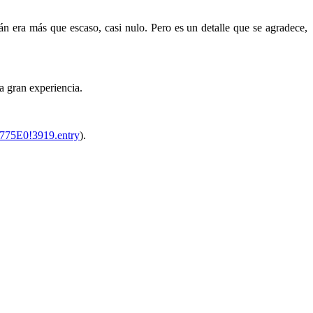
án era más que escaso, casi nulo. Pero es un detalle que se agradece,
a gran experiencia.
A775E0!3919.entry
).