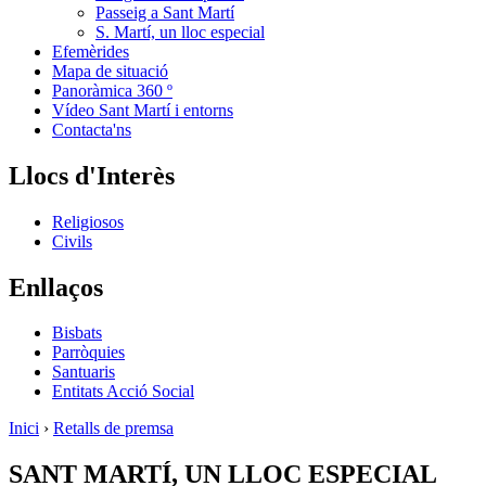
Passeig a Sant Martí
S. Martí, un lloc especial
Efemèrides
Mapa de situació
Panoràmica 360 º
Vídeo Sant Martí i entorns
Contacta'ns
Llocs d'Interès
Religiosos
Civils
Enllaços
Bisbats
Parròquies
Santuaris
Entitats Acció Social
Inici
›
Retalls de premsa
SANT MARTÍ, UN LLOC ESPECIAL