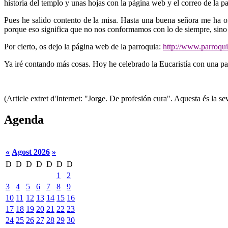
historia del templo y unas hojas con la página web y el correo de la p
Pues he salido contento de la misa. Hasta una buena señora me ha ofr
porque eso significa que no nos conformamos con lo de siempre, sino 
Por cierto, os dejo la página web de la parroquia:
http://www.parroqui
Ya iré contando más cosas. Hoy he celebrado la Eucaristía con una pa
(Article extret d'Internet: "Jorge. De profesión cura". Aquesta és la 
Agenda
«
Agost 2026
»
D
D
D
D
D
D
D
1
2
3
4
5
6
7
8
9
10
11
12
13
14
15
16
17
18
19
20
21
22
23
24
25
26
27
28
29
30